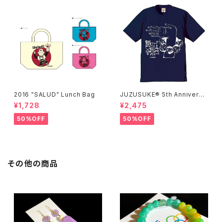
2016 "SALUD" Lunch Bag
JUZUSUKE® 5th Anniversa
ry Tee
¥1,728
¥2,475
50%OFF
50%OFF
その他の商品