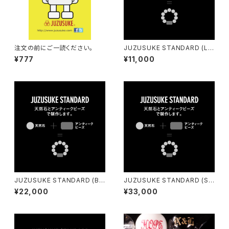
注文の前にご一読ください。
JUZUSUKE STANDARD (Lig
ht)
¥777
¥11,000
JUZUSUKE STANDARD (Ba
JUZUSUKE STANDARD (Su
sic)
per)
¥22,000
¥33,000