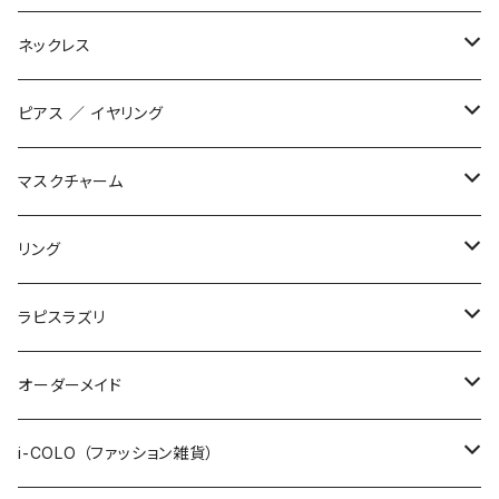
数珠ブレスレット
ネックレス
STONE ONLY
ブレイドブレスレット
オリジナル
ピアス ／ イヤリング
JUZUSUKE STANDARD
2連ブレスレット
インポート
オリジナル
マスクチャーム
STONE ONLY
ワイヤーブレスレット
インポート
1200+tax
リング
JUZUSUKE STANDARD
1500+tax
オリジナル
ラピスラズリ
インポート
ブレスレット
オーダーメイド
ネックレス
数珠ブレスレット
i-COLO （ファッション雑貨）