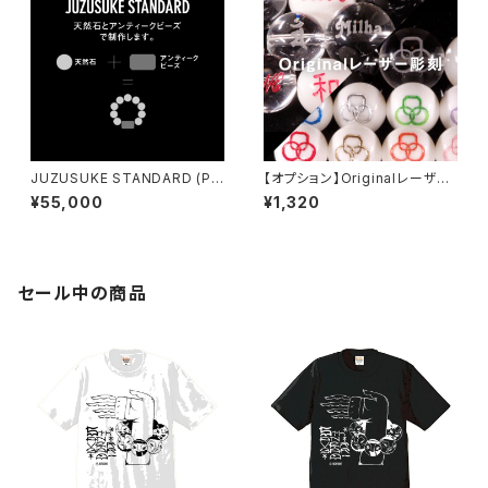
JUZUSUKE STANDARD (Pr
【オプション】Originalレーザー
emium)
彫刻 / 8mm 10mm
¥55,000
¥1,320
セール中の商品