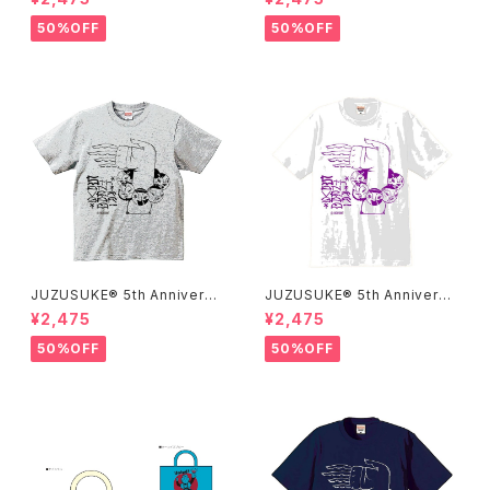
50%OFF
50%OFF
JUZUSUKE® 5th Anniversa
JUZUSUKE® 5th Anniversa
ry Tee
ry Tee
¥2,475
¥2,475
50%OFF
50%OFF