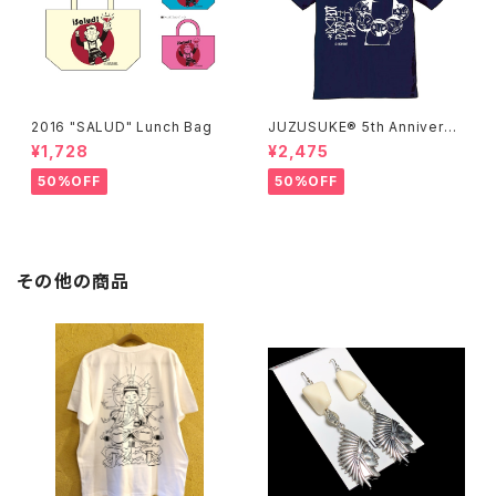
2016 "SALUD" Lunch Bag
JUZUSUKE® 5th Anniversa
ry Tee
¥1,728
¥2,475
50%OFF
50%OFF
その他の商品