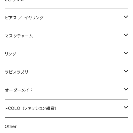
STONE ONLY
ブレイドブレスレット
オリジナル
ピアス ／ イヤリング
JUZUSUKE STANDARD
2連ブレスレット
インポート
オリジナル
マスクチャーム
STONE ONLY
ワイヤーブレスレット
インポート
1200+tax
リング
JUZUSUKE STANDARD
1500+tax
オリジナル
ラピスラズリ
インポート
ブレスレット
オーダーメイド
ネックレス
数珠ブレスレット
i-COLO （ファッション雑貨）
STONE ONLY
ピアス / イヤリング
2連ブレスレット
雑貨
Other