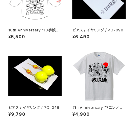
10th Anniversary "10手観音"
ピアス / イヤリング / PO-090
ラグラン
¥5,500
¥6,490
ピアス / イヤリング / PO-046
7th Anniversary "7ニンノサ
ムライ" Tee（White）
¥9,790
¥4,900