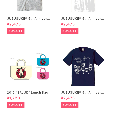
JUZUSUKE® 5th Anniversa
JUZUSUKE® 5th Anniversa
ry Tee
ry Tee
¥2,475
¥2,475
50%OFF
50%OFF
2016 "SALUD" Lunch Bag
JUZUSUKE® 5th Anniversa
ry Tee
¥1,728
¥2,475
50%OFF
50%OFF