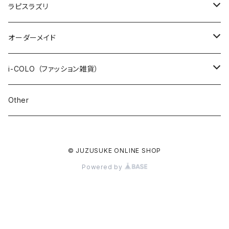
JUZUSUKE STANDARD
1500+tax
オリジナル
ラピスラズリ
インポート
ブレスレット
オーダーメイド
ネックレス
数珠ブレスレット
i-COLO （ファッション雑貨）
STONE ONLY
ピアス / イヤリング
2連ブレスレット
雑貨
Other
JUZUSUKE STANDARD
STONE ONLY
ブレイドブレスレット
アパレル
© JUZUSUKE ONLINE SHOP
JUZUSUKE STANDARD
オプション
Powered by