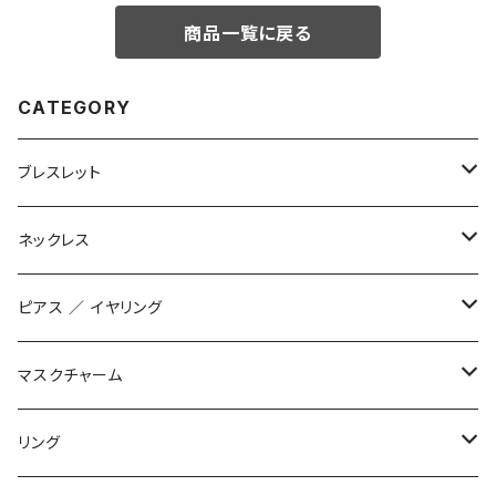
商品一覧に戻る
CATEGORY
ブレスレット
数珠ブレスレット
ネックレス
STONE ONLY
ブレイドブレスレット
オリジナル
ピアス ／ イヤリング
JUZUSUKE STANDARD
2連ブレスレット
インポート
オリジナル
マスクチャーム
STONE ONLY
ワイヤーブレスレット
インポート
1200+tax
リング