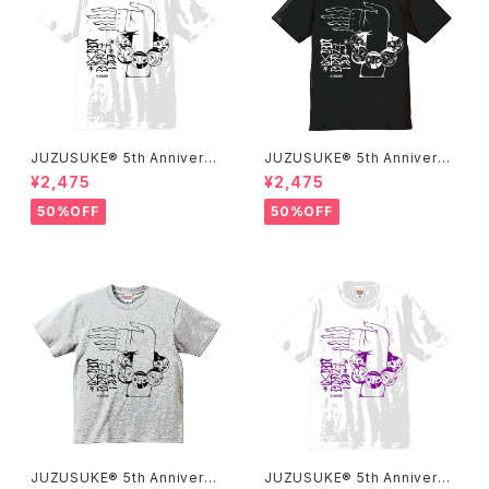
JUZUSUKE® 5th Anniversa
JUZUSUKE® 5th Anniversa
ry Tee
ry Tee
¥2,475
¥2,475
50%OFF
50%OFF
JUZUSUKE® 5th Anniversa
JUZUSUKE® 5th Anniversa