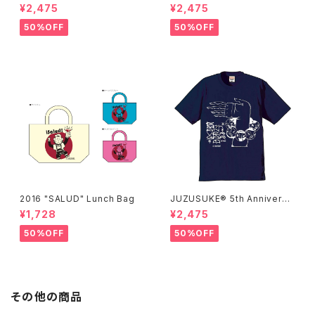
ry Tee
ry Tee
¥2,475
¥2,475
50%OFF
50%OFF
2016 "SALUD" Lunch Bag
JUZUSUKE® 5th Anniversa
ry Tee
¥1,728
¥2,475
50%OFF
50%OFF
その他の商品