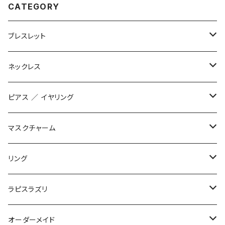
CATEGORY
ブレスレット
数珠ブレスレット
ネックレス
STONE ONLY
ブレイドブレスレット
オリジナル
ピアス ／ イヤリング
JUZUSUKE STANDARD
2連ブレスレット
インポート
オリジナル
マスクチャーム
STONE ONLY
ワイヤーブレスレット
インポート
1200+tax
リング
JUZUSUKE STANDARD
1500+tax
オリジナル
ラピスラズリ
インポート
ブレスレット
オーダーメイド