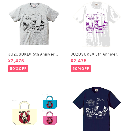
JUZUSUKE® 5th Anniversa
JUZUSUKE® 5th Anniversa
ry Tee
ry Tee
¥2,475
¥2,475
50%OFF
50%OFF