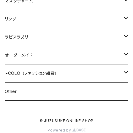
2連ブレスレット
インポート
オリジナル
マスクチャーム
STONE ONLY
ワイヤーブレスレット
インポート
1200+tax
リング
JUZUSUKE STANDARD
1500+tax
オリジナル
ラピスラズリ
インポート
ブレスレット
オーダーメイド
ネックレス
数珠ブレスレット
i-COLO （ファッション雑貨）
STONE ONLY
ピアス / イヤリング
2連ブレスレット
雑貨
Other
JUZUSUKE STANDARD
STONE ONLY
ブレイドブレスレット
アパレル
© JUZUSUKE ONLINE SHOP
JUZUSUKE STANDARD
オプション
Powered by