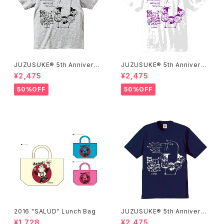
JUZUSUKE® 5th Anniversa
JUZUSUKE® 5th Anniversa
ry Tee
ry Tee
¥2,475
¥2,475
50%OFF
50%OFF
2016 "SALUD" Lunch Bag
JUZUSUKE® 5th Anniversa
ry Tee
¥1,728
¥2,475