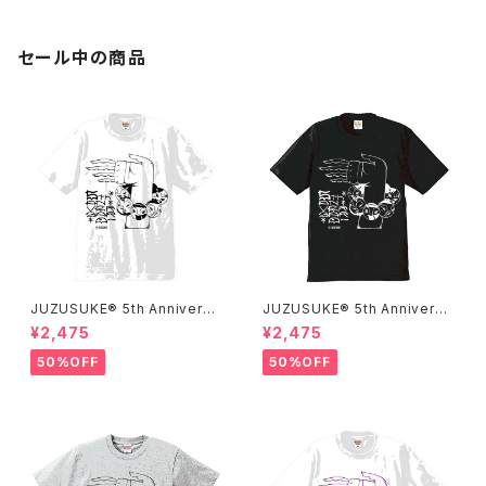
セール中の商品
JUZUSUKE® 5th Anniversa
JUZUSUKE® 5th Anniversa
ry Tee
ry Tee
¥2,475
¥2,475
50%OFF
50%OFF