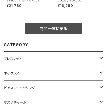
SV925 リング / RI-002
JUZU / BO-002
¥21,780
¥16,280
商品一覧に戻る
CATEGORY
ブレスレット
数珠ブレスレット
ネックレス
STONE ONLY
ブレイドブレスレット
オリジナル
ピアス ／ イヤリング
JUZUSUKE STANDARD
2連ブレスレット
インポート
オリジナル
マスクチャーム