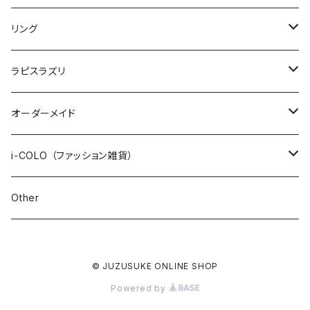
STONE ONLY
ワイヤーブレスレット
インポート
1200+tax
リング
JUZUSUKE STANDARD
1500+tax
オリジナル
ラピスラズリ
インポート
ブレスレット
オーダーメイド
ネックレス
数珠ブレスレット
i-COLO （ファッション雑貨）
STONE ONLY
ピアス / イヤリング
2連ブレスレット
雑貨
Other
JUZUSUKE STANDARD
STONE ONLY
ブレイドブレスレット
アパレル
© JUZUSUKE ONLINE SHOP
JUZUSUKE STANDARD
オプション
Powered by