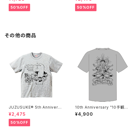
50%OFF
50%OFF
その他の商品
JUZUSUKE® 5th Anniversa
10th Anniversary "10手観音"
ry Tee
Tee
¥2,475
¥4,900
50%OFF