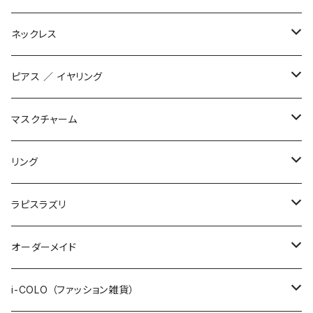
数珠ブレスレット
ネックレス
STONE ONLY
ブレイドブレスレット
オリジナル
ピアス ／ イヤリング
JUZUSUKE STANDARD
2連ブレスレット
インポート
オリジナル
マスクチャーム
STONE ONLY
ワイヤーブレスレット
インポート
1200+tax
リング
JUZUSUKE STANDARD
1500+tax
オリジナル
ラピスラズリ
インポート
ブレスレット
オーダーメイド
ネックレス
数珠ブレスレット
i-COLO （ファッション雑貨）