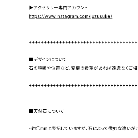
▶︎アクセサリー専門アカウント
https://www.instagram.com/juzusuke/
++++++++++++++++++++++++++++++++++++
■デザインについて
石の種類や位置など、変更の希望があれば遠慮なくご相
++++++++++++++++++++++++++++++++++++
■天然石について
・約◯mmと表記していますが、石によって微妙な違いが