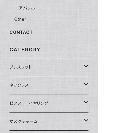
アパレル
Other
CONTACT
CATEGORY
ブレスレット
数珠ブレスレット
ネックレス
STONE ONLY
ブレイドブレスレット
オリジナル
ピアス ／ イヤリング
JUZUSUKE STANDARD
2連ブレスレット
インポート
オリジナル
マスクチャーム