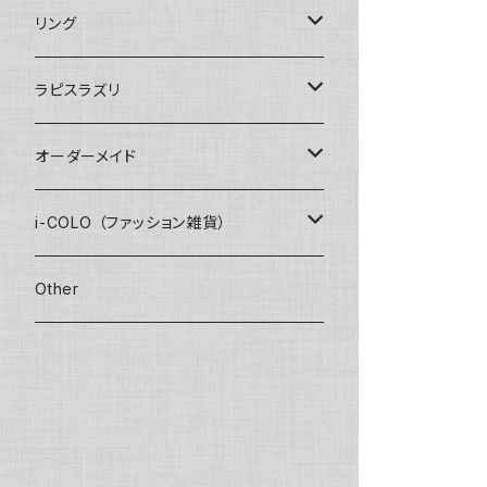
STONE ONLY
ワイヤーブレスレット
インポート
1200+tax
リング
JUZUSUKE STANDARD
1500+tax
オリジナル
ラピスラズリ
インポート
ブレスレット
オーダーメイド
ネックレス
数珠ブレスレット
i-COLO （ファッション雑貨）
STONE ONLY
ピアス / イヤリング
2連ブレスレット
雑貨
Other
JUZUSUKE STANDARD
STONE ONLY
ブレイドブレスレット
アパレル
JUZUSUKE STANDARD
オプション