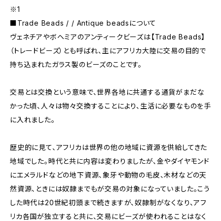
※1
■Trade Beads / / Antique beadsについて
ヴェネチアやボヘミアのアンティークビーズは【Trade Beads】
（トレードビーズ）とも呼ばれ、主にアフリカ大陸に交易の目的で
持ち込まれたガラス製のビーズのことです。
交易とは交換という意味で、世界各地に共通する通貨がまだな
かった頃、人々は物々交換することにより、生活に必要なものを手
に入れました。
歴史的に見て、アフリカは世界の他の地域に資源を供給してきた
地域でした。時代と共に内容は変わりましたが、金やダイヤモンド
にエメラルドなどの地下資源、象牙や動物の毛皮、木材などの天
然資源、ときには奴隷までもが交易の対象になっていました。こう
した時代は20世紀初頭まで続きますが、奴隷制がなくなり、アフ
リカ各国が独立すると共に、交易にビーズが使われることはなく