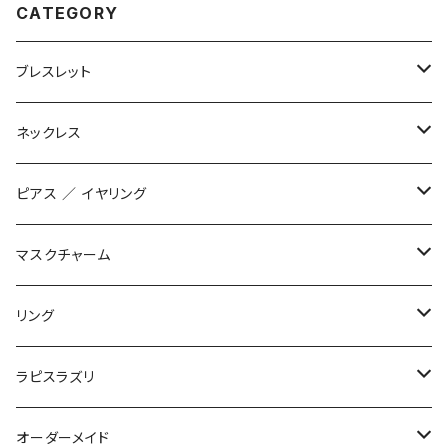
CATEGORY
ブレスレット
数珠ブレスレット
ネックレス
STONE ONLY
ブレイドブレスレット
オリジナル
ピアス ／ イヤリング
JUZUSUKE STANDARD
2連ブレスレット
インポート
オリジナル
マスクチャーム
STONE ONLY
ワイヤーブレスレット
インポート
1200+tax
リング
JUZUSUKE STANDARD
1500+tax
オリジナル
ラピスラズリ
インポート
ブレスレット
オーダーメイド