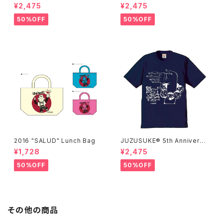
ry Tee
ry Tee
¥2,475
¥2,475
50%OFF
50%OFF
2016 "SALUD" Lunch Bag
JUZUSUKE® 5th Anniversa
ry Tee
¥1,728
¥2,475
50%OFF
50%OFF
その他の商品