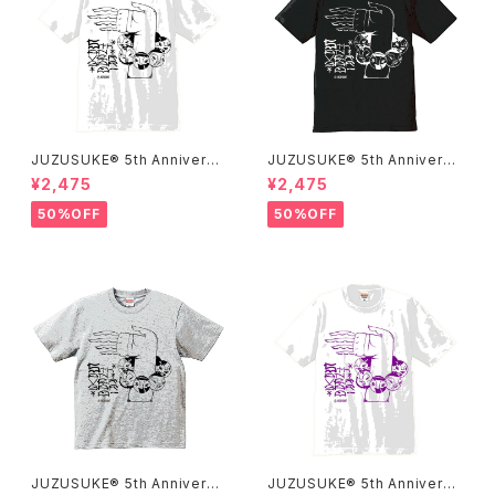
JUZUSUKE® 5th Anniversa
JUZUSUKE® 5th Anniversa
ry Tee
ry Tee
¥2,475
¥2,475
50%OFF
50%OFF
JUZUSUKE® 5th Anniversa
JUZUSUKE® 5th Anniversa