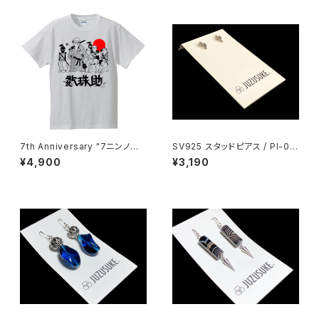
7th Anniversary "7ニンノサ
SV925 スタッドピアス / PI-00
ムライ" Tee（White）
4
¥4,900
¥3,190