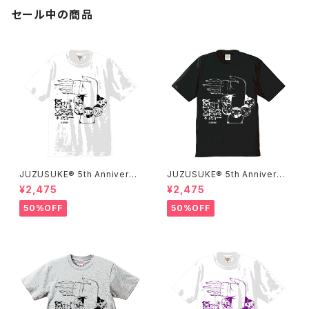
セール中の商品
JUZUSUKE® 5th Anniversa
JUZUSUKE® 5th Anniversa
ry Tee
ry Tee
¥2,475
¥2,475
50%OFF
50%OFF