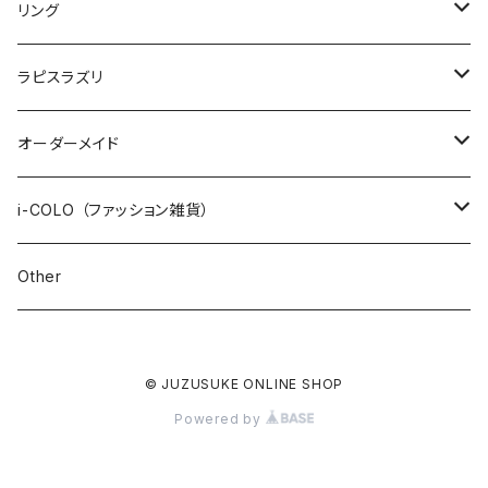
STONE ONLY
ワイヤーブレスレット
インポート
1200+tax
リング
JUZUSUKE STANDARD
1500+tax
オリジナル
ラピスラズリ
インポート
ブレスレット
オーダーメイド
ネックレス
数珠ブレスレット
i-COLO （ファッション雑貨）
STONE ONLY
ピアス / イヤリング
2連ブレスレット
雑貨
Other
JUZUSUKE STANDARD
STONE ONLY
ブレイドブレスレット
アパレル
© JUZUSUKE ONLINE SHOP
JUZUSUKE STANDARD
オプション
Powered by