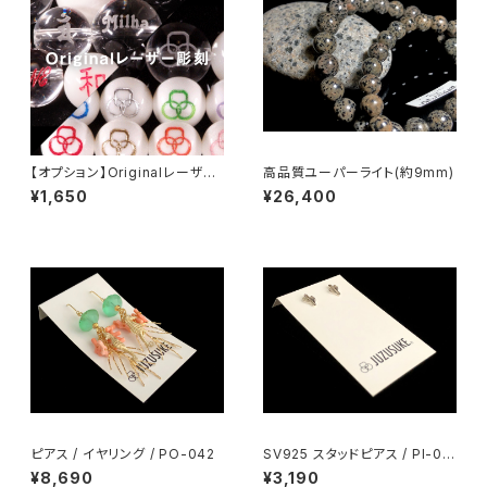
【オプション】Originalレーザー
高品質ユーパーライト(約9mm)
彫刻 / 12mm
¥1,650
¥26,400
ピアス / イヤリング / PO-042
SV925 スタッドピアス / PI-00
4
¥8,690
¥3,190