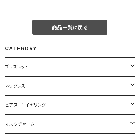
商品一覧に戻る
CATEGORY
ブレスレット
数珠ブレスレット
ネックレス
STONE ONLY
ブレイドブレスレット
オリジナル
ピアス ／ イヤリング
JUZUSUKE STANDARD
2連ブレスレット
インポート
オリジナル
マスクチャーム