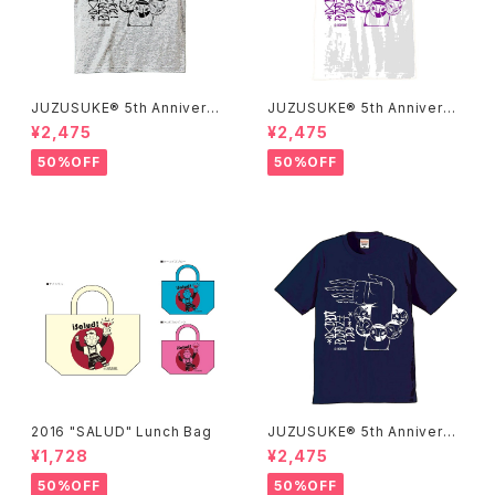
JUZUSUKE® 5th Anniversa
JUZUSUKE® 5th Anniversa
ry Tee
ry Tee
¥2,475
¥2,475
50%OFF
50%OFF
2016 "SALUD" Lunch Bag
JUZUSUKE® 5th Anniversa
ry Tee
¥1,728
¥2,475
50%OFF
50%OFF