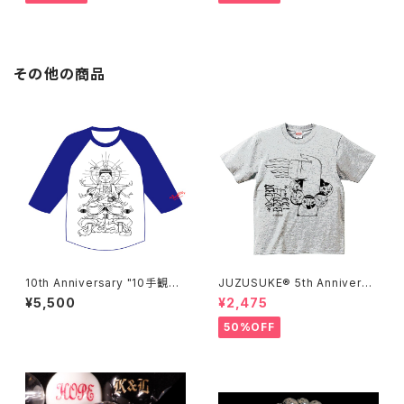
その他の商品
10th Anniversary "10手観音"
JUZUSUKE® 5th Anniversa
ラグラン
ry Tee
¥5,500
¥2,475
50%OFF