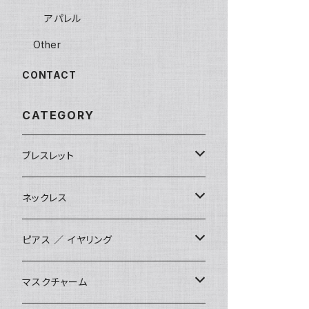
アパレル
Other
CONTACT
CATEGORY
ブレスレット
数珠ブレスレット
ネックレス
STONE ONLY
ブレイドブレスレット
オリジナル
ピアス ／ イヤリング
JUZUSUKE STANDARD
2連ブレスレット
インポート
オリジナル
マスクチャーム