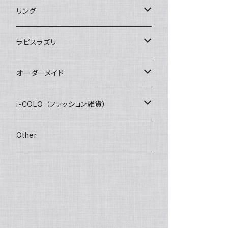
STONE ONLY
ワイヤーブレスレット
インポート
1200+tax
リング
JUZUSUKE STANDARD
1500+tax
オリジナル
ラピスラズリ
インポート
ブレスレット
オーダーメイド
ネックレス
数珠ブレスレット
i-COLO （ファッション雑貨）
STONE ONLY
ピアス / イヤリング
2連ブレスレット
雑貨
Other
JUZUSUKE STANDARD
STONE ONLY
ブレイドブレスレット
アパレル
JUZUSUKE STANDARD
オプション