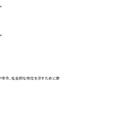
+
+
級や年令、社会的な地位を示すために使