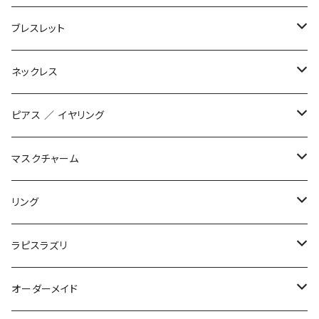
ブレスレット
数珠ブレスレット
ネックレス
STONE ONLY
ブレイドブレスレット
オリジナル
ピアス ／ イヤリング
JUZUSUKE STANDARD
2連ブレスレット
インポート
オリジナル
マスクチャーム
STONE ONLY
ワイヤーブレスレット
インポート
1200+tax
リング
JUZUSUKE STANDARD
1500+tax
オリジナル
ラピスラズリ
インポート
ブレスレット
オーダーメイド