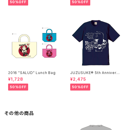
50%OFF
50%OFF
2016 "SALUD" Lunch Bag
JUZUSUKE® 5th Anniversa
ry Tee
¥1,728
¥2,475
50%OFF
50%OFF
その他の商品